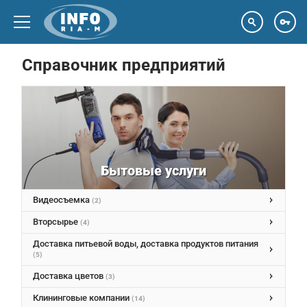
Email
Справочник предприятий
Пароль
Забыл пароль
Бытовые услуги
Вход
Регистрация
Видеосъемка
(2)
Вторсырье
(4)
Доставка питьевой воды, доставка продуктов питания
(5)
Доставка цветов
(3)
Клининговые компании
(14)