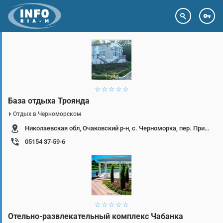
Email
Пароль
1 звезда
2 звезды
3 звезды
4 звезды
5 звезд
База отдыха Троянда
Забыл пароль
Отдых в Черноморском
Николаевская обл, Очаковский р-н, с. Черноморка, пер. Приморский 10
Вход
Регистрация
05154 37-59-6
1 звезда
2 звезды
3 звезды
4 звезды
5 звезд
Отельно-развлекательный комплекс Чабанка