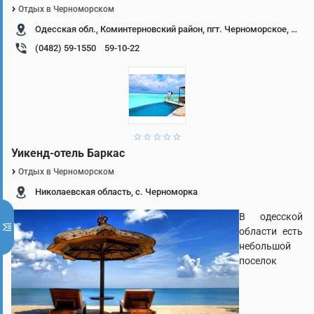
Отдых в Черноморском
Одесская обл., Коминтерновский район, пгт. Черноморское, ул. Гвардейская, 50
(0482) 59-1550
59-10-22
1 звезда
2 звезды
3 звезды
4 звезды
5 звезд
Уикенд-отель Баркас
Отдых в Черноморском
Николаевская область, с. Черноморка
В одесской
области есть
небольшой
поселок