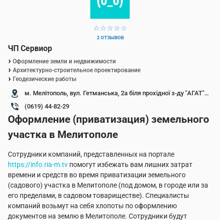
1 звезда
2 звезды
3 звезды
4 звезды
5 звезд
2 ОТЗЫВОВ
ЧП Сервиор
Оформление земли и недвижимости
Архитектурно-строительное проектирование
Геодезические работы
м. Мелітополь, вул. Гетманська, 2а біля прохідної з-ду "АГАТ" (Леніна)
(0619) 44-82-29
Оформление (приватизация) земельного
участка в Мелитополе
Сотрудники компаний, представленных на портале
https://info.ria-m.tv
помогут избежать вам лишних затрат
времени и средств во время приватизации земельного
(садового) участка в Мелитополе (под домом, в городе или за
его пределами, в садовом товариществе). Специалисты
компаний возьмут на себя хлопоты по оформлению
документов на землю в Мелитополе. Сотрудники будут