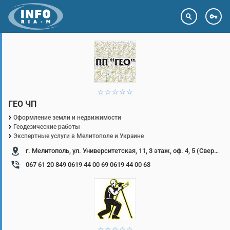
Email
Пароль
1 звезда
2 звезды
3 звезды
4 звезды
5 звезд
ГЕО ЧП
Забыл пароль
Оформление земли и недвижимости
Геодезические работы
Вход
Регистрация
Экспертные услуги в Мелитополе и Украине
г. Мелитополь, ул. Университетская, 11, 3 этаж, оф. 4, 5 (Свердлова)
067 61 20 849 0619 44 00 69 0619 44 00 63
1 звезда
2 звезды
3 звезды
4 звезды
5 звезд