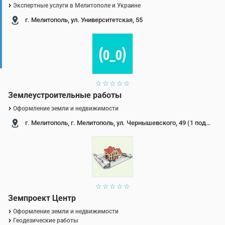
Экспертные услуги в Мелитополе и Украине
г. Мелитополь, ул. Университетская, 55
1 звезда
2 звезды
3 звезды
4 звезды
5 звезд
Землеустроительные работы
Оформление земли и недвижимости
г. Мелитополь, г. Мелитополь, ул. Чернышевского, 49 (1 подъезд)
1 звезда
2 звезды
3 звезды
4 звезды
5 звезд
Земпроект Центр
Оформление земли и недвижимости
Геодезические работы