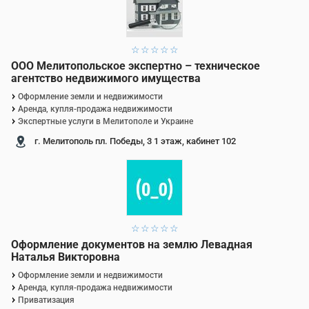
1 звезда
2 звезды
3 звезды
4 звезды
5 звезд
ООО Мелитопольское экспертно – техническое
агентство недвижимого имущества
Оформление земли и недвижимости
Аренда, купля-продажа недвижимости
Экспертные услуги в Мелитополе и Украине
г. Мелитополь пл. Победы, 3 1 этаж, кабинет 102
1 звезда
2 звезды
3 звезды
4 звезды
5 звезд
Оформление документов на землю Левадная
Наталья Викторовна
Оформление земли и недвижимости
Аренда, купля-продажа недвижимости
Приватизация