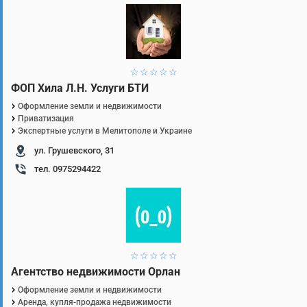
1 звезда
2 звезды
3 звезды
4 звезды
5 звезд
ФОП Хила Л.Н. Услуги БТИ
Оформление земли и недвижимости
Приватизация
Экспертные услуги в Мелитополе и Украине
ул. Грушевского, 31
тел. 0975294422
1 звезда
2 звезды
3 звезды
4 звезды
5 звезд
Агентство недвижимости Орлан
Оформление земли и недвижимости
Аренда, купля-продажа недвижимости