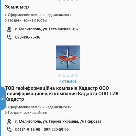
Землемер
Оформление земли и недвижимости
Геодезические работы
г. Мелитополь, ул. Гетманская, 137
098-436-75-36
1 звезда
2 звезды
3 звезды
4 звезды
5 звезд
1 ОТЗЫВОВ
ТОВ геоінформаційна компанія Кадастр ООО
геоинформационная компания Кадастр ООО ГИК
Кадастр
Оформление земли и недвижимости
Геодезические работы
г. Мелитополь, ул. Героев Украины, 76 (Кирова)
06131-9-18-90
097-520-59-09