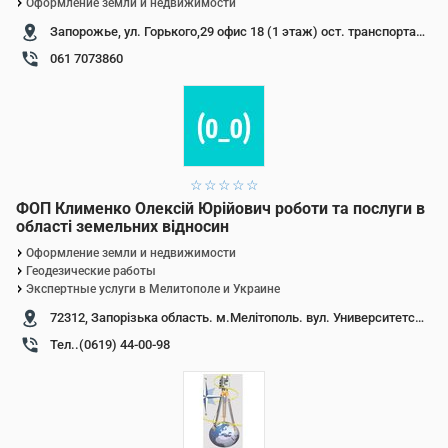
Оформление земли и недвижимости
Запорожье, ул. Горького,29 офис 18 (1 этаж) ост. транспорта "ул. Анголенко"
061 7073860
1 звезда
2 звезды
3 звезды
4 звезды
5 звезд
ФОП Клименко Олексій Юрійович роботи та послуги в
області земельних відносин
Оформление земли и недвижимости
Геодезические работы
Экспертные услуги в Мелитополе и Украине
72312, Запорізька область. м.Мелітополь. вул. Университетская, 11, оф.11 (Свердлова)
Тел..(0619) 44-00-98