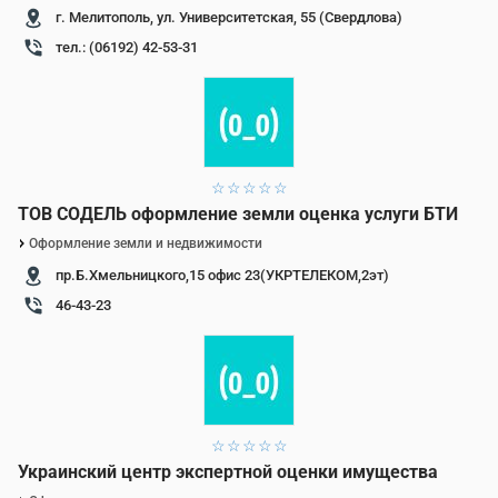
г. Мелитополь, ул. Университетская, 55 (Свердлова)
тел.: (06192) 42-53-31
1 звезда
2 звезды
3 звезды
4 звезды
5 звезд
ТОВ СОДЕЛЬ оформление земли оценка услуги БТИ
Оформление земли и недвижимости
пр.Б.Хмельницкого,15 офис 23(УКРТЕЛЕКОМ,2эт)
46-43-23
1 звезда
2 звезды
3 звезды
4 звезды
5 звезд
Украинский центр экспертной оценки имущества