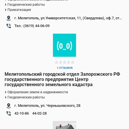
Геодезические работы
Приватизация
г. Мелитополь, ул.Университетская, 11, (Свердлова), оф.7, отель Воронцовский.
Тел.: (0619) 44-06-09
1 звезда
2 звезды
3 звезды
4 звезды
5 звезд
1 ОТЗЫВОВ
Мелитопольский городской отдел Запорожского РФ
государственного предприятия Центр
государственного земельного кадастра
Оформление земли и недвижимости
Геодезические работы
г. Мелитополь, ул. Чернышевского, 28
42-10-86
44-02-28