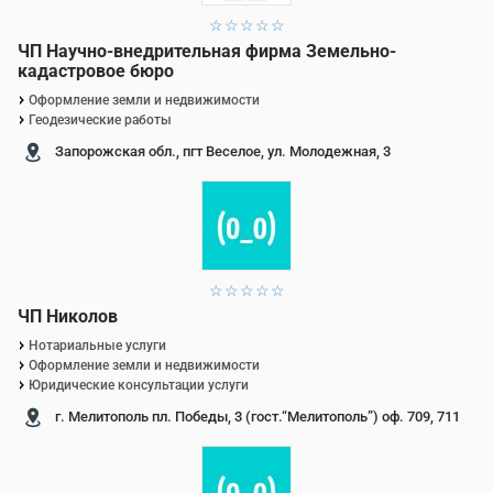
1 звезда
2 звезды
3 звезды
4 звезды
5 звезд
ЧП Научно-внедрительная фирма Земельно-
кадастровое бюро
Оформление земли и недвижимости
Геодезические работы
Запорожская обл., пгт Веселое, ул. Молодежная, 3
1 звезда
2 звезды
3 звезды
4 звезды
5 звезд
ЧП Николов
Нотариальные услуги
Оформление земли и недвижимости
Юридические консультации услуги
г. Мелитополь пл. Победы, 3 (гост.“Мелитополь”) оф. 709, 711