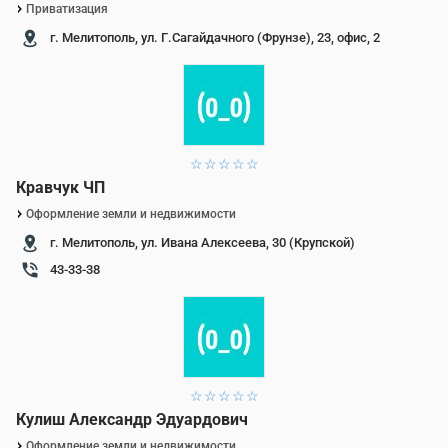
Приватизация
г. Мелитополь, ул. Г.Сагайдачного (Фрунзе), 23, офис, 2
1 звезда
2 звезды
3 звезды
4 звезды
5 звезд
Кравчук ЧП
Оформление земли и недвижимости
г. Мелитополь, ул. Ивана Алексеева, 30 (Крупской)
43-33-38
1 звезда
2 звезды
3 звезды
4 звезды
5 звезд
Кулиш Александр Эдуардович
Оформление земли и недвижимости